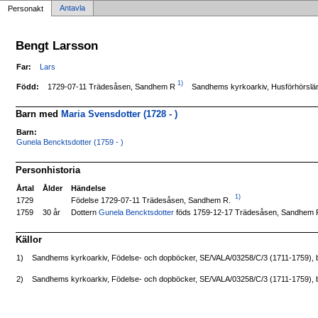
Antavla
Personakt
Bengt Larsson
Far:
Lars
1)
1729-07-11 Trädesåsen, Sandhem R
Född:
Sandhems kyrkoarkiv, Husförhörslän
Barn med
Maria Svensdotter (1728 - )
Barn:
Gunela Bencktsdotter (1759 - )
Personhistoria
Årtal
Ålder
Händelse
1)
Födelse 1729-07-11 Trädesåsen, Sandhem R.
1729
Dottern
Gunela Bencktsdotter
föds 1759-12-17 Trädesåsen, Sandhem 
1759
30 år
Källor
1)
Sandhems kyrkoarkiv, Födelse- och dopböcker, SE/VALA/03258/C/3 (1711-1759), b
2)
Sandhems kyrkoarkiv, Födelse- och dopböcker, SE/VALA/03258/C/3 (1711-1759), b