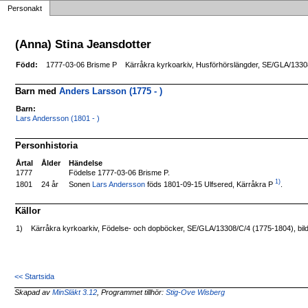
Personakt
(Anna) Stina Jeansdotter
Född:
1777-03-06 Brisme P
Kärråkra kyrkoarkiv, Husförhörslängder, SE/GLA/13308
Barn med
Anders Larsson (1775 - )
Barn:
Lars Andersson (1801 - )
Personhistoria
Årtal
Ålder
Händelse
1777
Födelse 1777-03-06 Brisme P.
1)
Sonen
Lars Andersson
föds 1801-09-15 Ulfsered, Kärråkra P
.
1801
24 år
Källor
1)
Kärråkra kyrkoarkiv, Födelse- och dopböcker, SE/GLA/13308/C/4 (1775-1804), bil
<< Startsida
Skapad av
MinSläkt 3.12
, Programmet tillhör:
Stig-Ove Wisberg