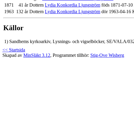
1871
41 år
Dottern
Lydia Konkordia Ljungström
föds 1871-07-10
1963
132 år
Dottern
Lydia Konkordia Ljungström
dör 1963-04-16 K
Källor
1)
Sandhems kyrkoarkiv, Lysnings- och vigselböcker, SE/VALA/032
<< Startsida
Skapad av
MinSläkt 3.12
, Programmet tillhör:
Stig-Ove Wisberg