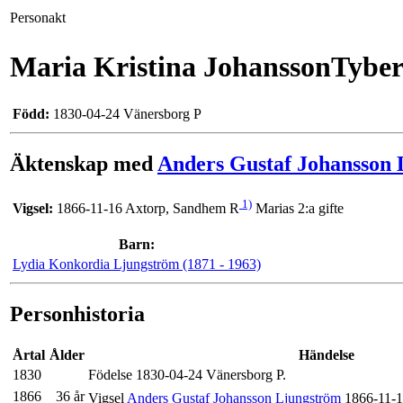
Personakt
Maria Kristina JohanssonTybe
Född:
1830-04-24 Vänersborg P
Äktenskap med
Anders Gustaf Johansson L
1)
Vigsel:
Marias 2:a gifte
1866-11-16 Axtorp, Sandhem R
Barn:
Lydia Konkordia Ljungström (1871 - 1963)
Personhistoria
Årtal
Ålder
Händelse
1830
Födelse 1830-04-24 Vänersborg P.
1866
36 år
Vigsel
Anders Gustaf Johansson Ljungström
1866-11-1