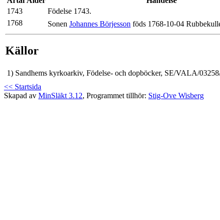
Årtal
Ålder
Händelse
1743
Födelse 1743.
1768
Sonen
Johannes Börjesson
föds 1768-10-04 Rubbekull
Källor
1)
Sandhems kyrkoarkiv, Födelse- och dopböcker, SE/VALA/03258/
<< Startsida
Skapad av
MinSläkt 3.12
, Programmet tillhör:
Stig-Ove Wisberg