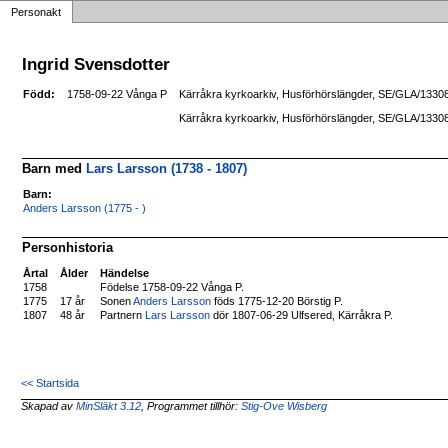
Personakt
Ingrid Svensdotter
Född:
1758-09-22 Vånga P
Kärråkra kyrkoarkiv, Husförhörslängder, SE/GLA/13308/
Kärråkra kyrkoarkiv, Husförhörslängder, SE/GLA/13308/
Barn med
Lars Larsson (1738 - 1807)
Barn:
Anders Larsson (1775 - )
Personhistoria
Årtal
Ålder
Händelse
1758
Födelse 1758-09-22 Vånga P.
1775
17 år
Sonen
Anders Larsson
föds 1775-12-20 Börstig P.
1807
48 år
Partnern
Lars Larsson
dör 1807-06-29 Ulfsered, Kärråkra P.
<< Startsida
Skapad av
MinSläkt 3.12
, Programmet tillhör:
Stig-Ove Wisberg