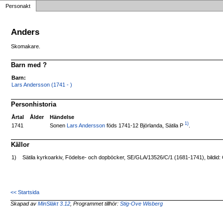
Personakt
Anders
Skomakare.
Barn med ?
Barn:
Lars Andersson (1741 - )
Personhistoria
Årtal
Ålder
Händelse
1)
Sonen
Lars Andersson
föds 1741-12 Björlanda, Sätila P
.
1741
Källor
1)
Sätila kyrkoarkiv, Födelse- och dopböcker, SE/GLA/13526/C/1 (1681-1741), bildid
<< Startsida
Skapad av
MinSläkt 3.12
, Programmet tillhör:
Stig-Ove Wisberg