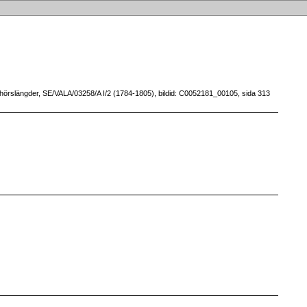
örslängder, SE/VALA/03258/A I/2 (1784-1805), bildid: C0052181_00105, sida 313