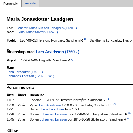
Antavla
Personakt
Maria Jonasdotter Landgren
Far:
Mäster Jonas Nilsson Landgren (1720 - )
Mor:
Stina Johansdotter (1724 - )
1)
1767-09-22 Herstorp Norrgård, Sandhem R
Född:
Sandhems kyrkoarkiv, Husförh
Äktenskap med
Lars Arvidsson (1760 - )
2)
1790-05-05 Tinghalla, Sandhem R
Vigsel:
Barn:
Lena Larsdotter (1791 - )
Johannes Larsson (1796 - 1845)
Personhistoria
Årtal
Ålder
Händelse
1)
Födelse 1767-09-22 Herstorp Norrgård, Sandhem R.
1767
2)
Vigsel
Lars Arvidsson
1790-05-05 Tinghalla, Sandhem R.
1790
22 år
1791
Dottern
Lena Larsdotter
föds 1791.
3)
Sonen
Johannes Larsson
föds 1796-07-15 Tinghallaås, Sandhem R
.
1796
28 år
4)
Sonen
Johannes Larsson
dör 1845-10-26 Slotterstorp, Sandhem R
.
1845
78 år
Källor