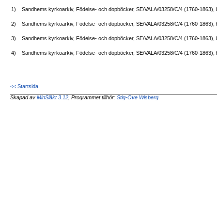
1)
Sandhems kyrkoarkiv, Födelse- och dopböcker, SE/VALA/03258/C/4 (1760-1863), b
2)
Sandhems kyrkoarkiv, Födelse- och dopböcker, SE/VALA/03258/C/4 (1760-1863), b
3)
Sandhems kyrkoarkiv, Födelse- och dopböcker, SE/VALA/03258/C/4 (1760-1863), b
4)
Sandhems kyrkoarkiv, Födelse- och dopböcker, SE/VALA/03258/C/4 (1760-1863), b
<< Startsida
Skapad av
MinSläkt 3.12
, Programmet tillhör:
Stig-Ove Wisberg