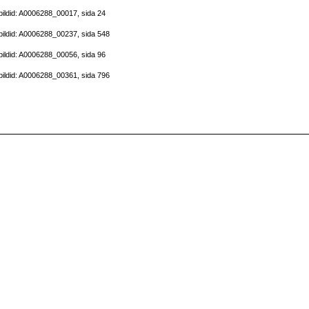
ildid: A0006288_00017, sida 24
ildid: A0006288_00237, sida 548
ildid: A0006288_00056, sida 96
ildid: A0006288_00361, sida 796