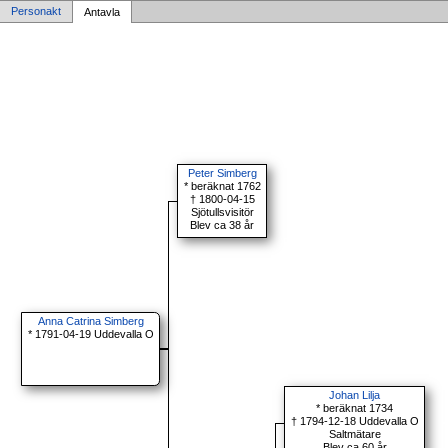
Personakt
Antavla
Peter Simberg
* beräknat 1762
† 1800-04-15
Sjötullsvisitör
Blev ca 38 år
Anna Catrina Simberg
* 1791-04-19 Uddevalla O
Johan Lilja
* beräknat 1734
† 1794-12-18 Uddevalla O
Saltmätare
Blev ca 60 år