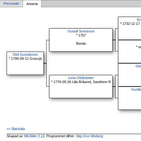
Personakt
Antavla
Sv
* 1732-11-17
Gustaf Svensson
* 1757
Bonde
* o
Olof Gustafsson
* 1799-09-12 Gravsjö
Olo
Lena Olofsdotter
* 1776-05-26 Lilla Bråared, Sandhem R
Gunill
<< Startsida
Skapad av
MinSläkt 3.12
, Programmet tillhör:
Stig-Ove Wisberg