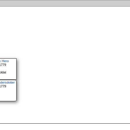
k Hero
 1779
oldat
ndersdotter
 1779