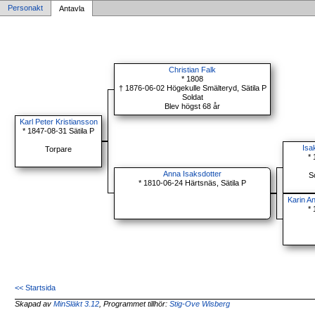
Personakt
Antavla
Christian Falk
* 1808
† 1876-06-02 Högekulle Smälteryd, Sätila P
Soldat
Blev högst 68 år
Karl Peter Kristiansson
* 1847-08-31 Sätila P
Isa
Torpare
*
Anna Isaksdotter
S
* 1810-06-24 Härtsnäs, Sätila P
Karin A
*
<< Startsida
Skapad av
MinSläkt 3.12
, Programmet tillhör:
Stig-Ove Wisberg