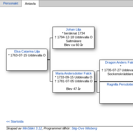
Personakt
Antavla
Johan Lilja
* beräknat 1734
† 1794-12-18 Uddevalla O
Saltmätare
Blev ca 60 år
Elsa Catarina Lilja
* 1763-07-15 Uddevalla O
Dragon Anders Fal
*
† 1735-07-27 Uddeva
Maria Andersdotter Falck
Sockenskräddar
* 1733-09-15 Uddevalla O
† 1781-07-05 Uddevalla O
Ragnilla Persdotte
Blev 47 år
<< Startsida
Skapad av
MinSläkt 3.12
, Programmet tillhör:
Stig-Ove Wisberg