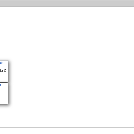
ck
lla O
e
r