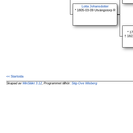
Lotta Johansdotter
* 1805-03-09 Utvängstorp R
* 1
† 182
<< Startsida
Skapad av
MinSläkt 3.12
, Programmet tillhör:
Stig-Ove Wisberg