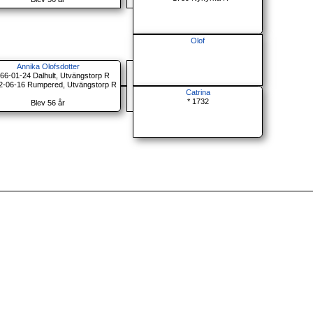
Olof
Annika Olofsdotter
766-01-24 Dalhult, Utvängstorp R
2-06-16 Rumpered, Utvängstorp R
Catrina
* 1732
Blev 56 år