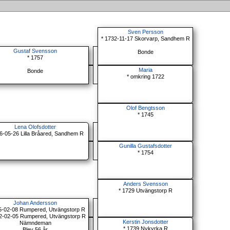
Sven Persson
* 1732-11-17 Skorvarp, Sandhem R
Gustaf Svensson
Bonde
* 1757
Maria
Bonde
* omkring 1722
Olof Bengtsson
* 1745
Lena Olofsdotter
6-05-26 Lilla Bråared, Sandhem R
Gunilla Gustafsdotter
* 1754
Anders Svensson
* 1729 Utvängstorp R
Johan Andersson
5-02-08 Rumpered, Utvängstorp R
2-02-05 Rumpered, Utvängstorp R
Kerstin Jonsdotter
Nämndeman
* 1739 Nykyrka R
Blev 56 år