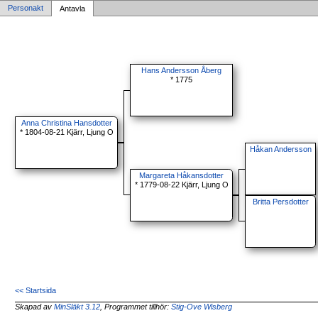
Personakt
Antavla
Hans Andersson Åberg
* 1775
Anna Christina Hansdotter
* 1804-08-21 Kjärr, Ljung O
Håkan Andersson
Margareta Håkansdotter
* 1779-08-22 Kjärr, Ljung O
Britta Persdotter
<< Startsida
Skapad av
MinSläkt 3.12
, Programmet tillhör:
Stig-Ove Wisberg