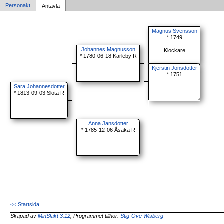
Personakt
Antavla
Magnus Svensson
* 1749
Johannes Magnusson
Klockare
* 1780-06-18 Karleby R
Kjerstin Jonsdotter
* 1751
Sara Johannesdotter
* 1813-09-03 Slöta R
Anna Jansdotter
* 1785-12-06 Åsaka R
<< Startsida
Skapad av
MinSläkt 3.12
, Programmet tillhör:
Stig-Ove Wisberg