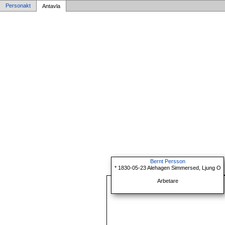
Personakt
Antavla
Bernt Persson
* 1830-05-23 Alehagen Simmersed, Ljung O
Arbetare