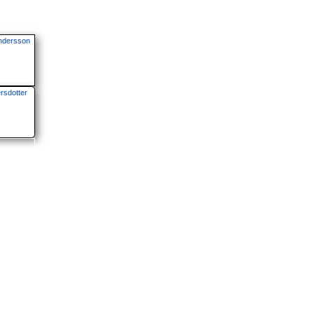
ndersson
ersdotter