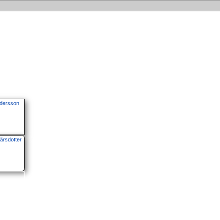
dersson
ärsdotter