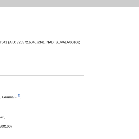
sid 341 (AID: v23572.b346.s341, NAD: SE/VALA/00106)
2)
, Gränna F
.
478)
A/00106)