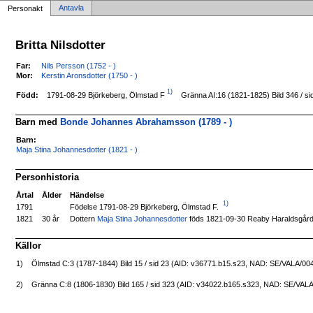
Antavla
Personakt
Britta Nilsdotter
Far:
Nils Persson (1752 - )
Mor:
Kerstin Aronsdotter (1750 - )
1)
1791-08-29 Björkeberg, Ölmstad F
Född:
Gränna AI:16 (1821-1825) Bild 346 / 
Barn med
Bonde Johannes Abrahamsson (1789 - )
Barn:
Maja Stina Johannesdotter (1821 - )
Personhistoria
Årtal
Ålder
Händelse
1)
Födelse 1791-08-29 Björkeberg, Ölmstad F.
1791
Dottern
Maja Stina Johannesdotter
föds 1821-09-30 Reaby Haraldsgård
1821
30 år
Källor
1)
Ölmstad C:3 (1787-1844) Bild 15 / sid 23 (AID: v36771.b15.s23, NAD: SE/VALA/00
2)
Gränna C:8 (1806-1830) Bild 165 / sid 323 (AID: v34022.b165.s323, NAD: SE/VAL