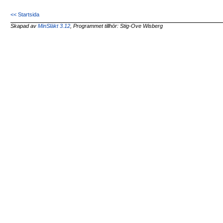
<< Startsida
Skapad av
MinSläkt 3.12
, Programmet tillhör: Stig-Ove Wisberg