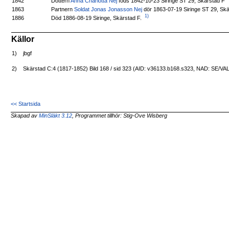
Dottern
Anna Charlotta Nej
föds 1842-10-23 Siringe ST 29, Skärstad F
1842
Partnern
Soldat Jonas Jonasson Nej
dör 1863-07-19 Siringe ST 29, Sk
1863
1)
Död 1886-08-19 Siringe, Skärstad F.
1886
Källor
1)
jbgf
2)
Skärstad C:4 (1817-1852) Bild 168 / sid 323 (AID: v36133.b168.s323, NAD: SE/VA
<< Startsida
Skapad av
MinSläkt 3.12
, Programmet tillhör: Stig-Ove Wisberg