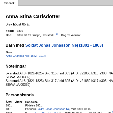
Personakt
Anna Stina Carlsdotter
Blev högst 85 år.
Född:
1801
1)
1886-08-19 Siringe, Skärstad F
Död:
Dog av vattusot
Barn med
Soldat Jonas Jonasson Nej (1801 - 1863)
Barn:
Anna Charlotta Nej (1842 - 1914)
Noteringar
Skärstad AI:8 (1821-1825) Bild 315 / sid 303 (AID: v21850.b315.s303, N
SE/VALA/00339)
Skärstad AI:8 (1821-1825) Bild 317 / sid 305 (AID: v21850.b317.s305, N
SE/VALA/00339)
Personhistoria
Årtal
Ålder
Händelse
1801
Födelse 1801.
1801
Partnern
Soldat Jonas Jonasson Nej
föds 1801-08-05.
2