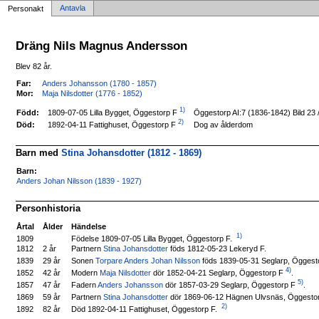
Antavla
Personakt
Dräng Nils Magnus Andersson
Blev 82 år.
Far:
Anders Johansson (1780 - 1857)
Mor:
Maja Nilsdotter (1776 - 1852)
1)
1809-07-05 Lilla Bygget, Öggestorp F
Född:
Öggestorp AI:7 (1836-1842) Bild 23
2)
1892-04-11 Fattighuset, Öggestorp F
Död:
Dog av ålderdom
Barn med
Stina Johansdotter (1812 - 1869)
Barn:
Anders Johan Nilsson (1839 - 1927)
Personhistoria
Årtal
Ålder
Händelse
1)
Födelse 1809-07-05 Lilla Bygget, Öggestorp F.
1809
1812
2 år
Partnern
Stina Johansdotter
föds 1812-05-23 Lekeryd F.
Sonen
Torpare Anders Johan Nilsson
föds 1839-05-31 Seglarp, Öggest
1839
29 år
4)
Modern
Maja Nilsdotter
dör 1852-04-21 Seglarp, Öggestorp F
.
1852
42 år
5)
Fadern
Anders Johansson
dör 1857-03-29 Seglarp, Öggestorp F
.
1857
47 år
Partnern
Stina Johansdotter
dör 1869-06-12 Hägnen Ulvsnäs, Öggesto
1869
59 år
2)
Död 1892-04-11 Fattighuset, Öggestorp F.
1892
82 år