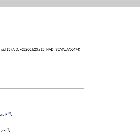
 / sid 13 (AID: v22900.b23.s13, NAD: SE/VALA/00474)
3)
orp F
.
2)
rp F
.