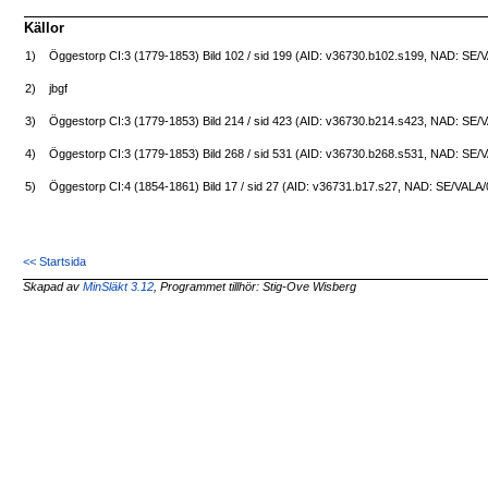
Källor
1)
Öggestorp CI:3 (1779-1853) Bild 102 / sid 199 (AID: v36730.b102.s199, NAD: SE/
2)
jbgf
3)
Öggestorp CI:3 (1779-1853) Bild 214 / sid 423 (AID: v36730.b214.s423, NAD: SE/
4)
Öggestorp CI:3 (1779-1853) Bild 268 / sid 531 (AID: v36730.b268.s531, NAD: SE/
5)
Öggestorp CI:4 (1854-1861) Bild 17 / sid 27 (AID: v36731.b17.s27, NAD: SE/VALA
<< Startsida
Skapad av
MinSläkt 3.12
, Programmet tillhör: Stig-Ove Wisberg