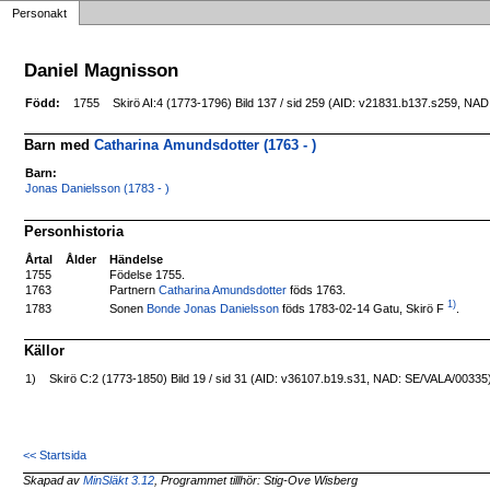
Personakt
Daniel Magnisson
Född:
1755
Skirö AI:4 (1773-1796) Bild 137 / sid 259 (AID: v21831.b137.s259, NA
Barn med
Catharina Amundsdotter (1763 - )
Barn:
Jonas Danielsson (1783 - )
Personhistoria
Årtal
Ålder
Händelse
1755
Födelse 1755.
1763
Partnern
Catharina Amundsdotter
föds 1763.
1)
Sonen
Bonde Jonas Danielsson
föds 1783-02-14 Gatu, Skirö F
.
1783
Källor
1)
Skirö C:2 (1773-1850) Bild 19 / sid 31 (AID: v36107.b19.s31, NAD: SE/VALA/00335
<< Startsida
Skapad av
MinSläkt 3.12
, Programmet tillhör: Stig-Ove Wisberg