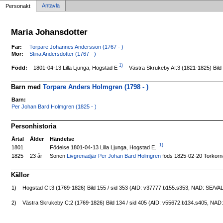
Antavla
Personakt
Maria Johansdotter
Far:
Torpare Johannes Andersson (1767 - )
Mor:
Stina Andersdotter (1767 - )
1)
1801-04-13 Lilla Ljunga, Hogstad E
Född:
Västra Skrukeby AI:3 (1821-1825) Bild
Barn med
Torpare Anders Holmgren (1798 - )
Barn:
Per Johan Bard Holmgren (1825 - )
Personhistoria
Årtal
Ålder
Händelse
1)
Födelse 1801-04-13 Lilla Ljunga, Hogstad E.
1801
Sonen
Livgrenadjär Per Johan Bard Holmgren
föds 1825-02-20 Torkorn
1825
23 år
Källor
1)
Hogstad CI:3 (1769-1826) Bild 155 / sid 353 (AID: v37777.b155.s353, NAD: SE/VA
2)
Västra Skrukeby C:2 (1769-1826) Bild 134 / sid 405 (AID: v55672.b134.s405, NA