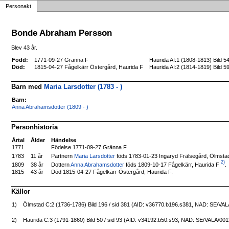
Personakt
Bonde Abraham Persson
Blev 43 år.
Född:
1771-09-27 Gränna F
Haurida AI:1 (1808-1813) Bild 
Död:
1815-04-27 Fågelkärr Östergård, Haurida F
Haurida AI:2 (1814-1819) Bild 
Barn med
Maria Larsdotter (1783 - )
Barn:
Anna Abrahamsdotter (1809 - )
Personhistoria
Årtal
Ålder
Händelse
1771
Födelse 1771-09-27 Gränna F.
Partnern
Maria Larsdotter
föds 1783-01-23 Ingaryd Frälsegård, Ölmsta
1783
11 år
2)
Dottern
Anna Abrahamsdotter
föds 1809-10-17 Fågelkärr, Haurida F
.
1809
38 år
1815
43 år
Död 1815-04-27 Fågelkärr Östergård, Haurida F.
Källor
1)
Ölmstad C:2 (1736-1786) Bild 196 / sid 381 (AID: v36770.b196.s381, NAD: SE/VA
2)
Haurida C:3 (1791-1860) Bild 50 / sid 93 (AID: v34192.b50.s93, NAD: SE/VALA/00