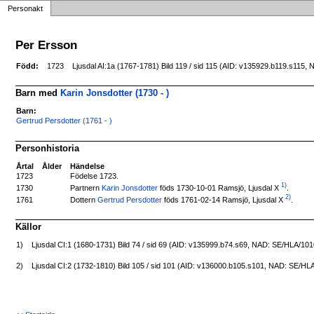
Personakt
Per Ersson
Född:
1723
Ljusdal AI:1a (1767-1781) Bild 119 / sid 115 (AID: v135929.b119.s115
Barn med
Karin Jonsdotter (1730 - )
Barn:
Gertrud Persdotter (1761 - )
Personhistoria
Årtal
Ålder
Händelse
1723
Födelse 1723.
1)
Partnern
Karin Jonsdotter
föds 1730-10-01 Ramsjö, Ljusdal X
.
1730
2)
Dottern
Gertrud Persdotter
föds 1761-02-14 Ramsjö, Ljusdal X
.
1761
Källor
1)
Ljusdal CI:1 (1680-1731) Bild 74 / sid 69 (AID: v135999.b74.s69, NAD: SE/HLA/10
2)
Ljusdal CI:2 (1732-1810) Bild 105 / sid 101 (AID: v136000.b105.s101, NAD: SE/HL