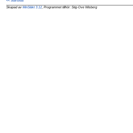
<< Startsida
Skapad av
MinSläkt 3.12
, Programmet tillhör: Stig-Ove Wisberg