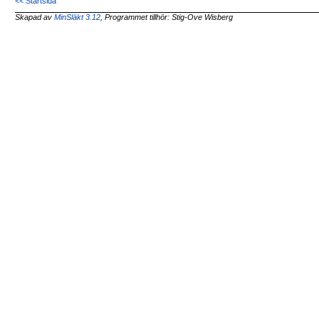
<< Startsida
Skapad av
MinSläkt 3.12
, Programmet tillhör: Stig-Ove Wisberg