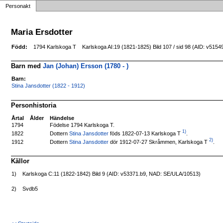
Personakt
Maria Ersdotter
Född:
1794 Karlskoga T
Karlskoga AI:19 (1821-1825) Bild 107 / sid 98 (AID: v51
Barn med
Jan (Johan) Ersson (1780 - )
Barn:
Stina Jansdotter (1822 - 1912)
Personhistoria
Årtal
Ålder
Händelse
1794
Födelse 1794 Karlskoga T.
1)
Dottern
Stina Jansdotter
föds 1822-07-13 Karlskoga T
.
1822
2)
Dottern
Stina Jansdotter
dör 1912-07-27 Skråmmen, Karlskoga T
.
1912
Källor
1)
Karlskoga C:11 (1822-1842) Bild 9 (AID: v53371.b9, NAD: SE/ULA/10513)
2)
Svdb5