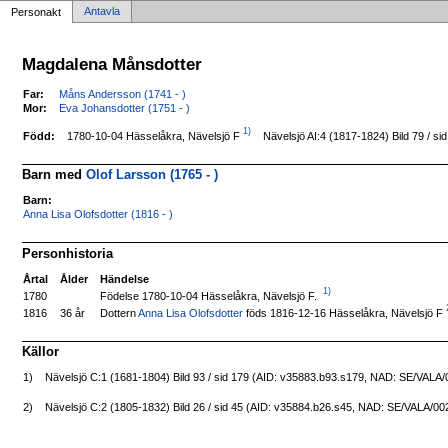
Antavla
Personakt
Magdalena Månsdotter
Far:
Måns Andersson (1741 - )
Mor:
Eva Johansdotter (1751 - )
1)
1780-10-04 Hässelåkra, Nävelsjö F
Född:
Nävelsjö AI:4 (1817-1824) Bild 79 / 
Barn med
Olof Larsson (1765 - )
Barn:
Anna Lisa Olofsdotter (1816 - )
Personhistoria
Årtal
Ålder
Händelse
1)
Födelse 1780-10-04 Hässelåkra, Nävelsjö F.
1780
Dottern
Anna Lisa Olofsdotter
föds 1816-12-16 Hässelåkra, Nävelsjö F
1816
36 år
Källor
1)
Nävelsjö C:1 (1681-1804) Bild 93 / sid 179 (AID: v35883.b93.s179, NAD: SE/VALA
2)
Nävelsjö C:2 (1805-1832) Bild 26 / sid 45 (AID: v35884.b26.s45, NAD: SE/VALA/00