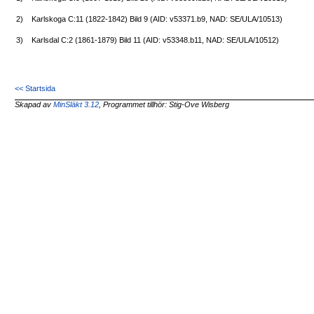
2)
Karlskoga C:11 (1822-1842) Bild 9 (AID: v53371.b9, NAD: SE/ULA/10513)
3)
Karlsdal C:2 (1861-1879) Bild 11 (AID: v53348.b11, NAD: SE/ULA/10512)
<< Startsida
Skapad av
MinSläkt 3.12
, Programmet tillhör: Stig-Ove Wisberg