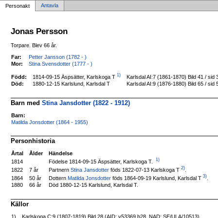
Antavla
Personakt
Jonas Persson
Torpare. Blev 66 år.
Far:
Petter Jansson (1782 - )
Mor:
Stina Svensdotter (1777 - )
1)
1814-09-15 Äspsätter, Karlskoga T
Född:
Karlsdal AI:7 (1861-1870) Bild 41 / s
Död:
1880-12-15 Karlslund, Karlsdal T
Karlsdal AI:9 (1876-1880) Bild 65 / s
Barn med
Stina Jansdotter (1822 - 1912)
Barn:
Matilda Jonsdotter (1864 - 1955)
Personhistoria
Årtal
Ålder
Händelse
1)
Födelse 1814-09-15 Äspsätter, Karlskoga T.
1814
2)
Partnern
Stina Jansdotter
föds 1822-07-13 Karlskoga T
.
1822
7 år
3)
Dottern
Matilda Jonsdotter
föds 1864-09-19 Karlslund, Karlsdal T
.
1864
50 år
1880
66 år
Död 1880-12-15 Karlslund, Karlsdal T.
Källor
1)
Karlskoga C:9 (1807-1819) Bild 28 (AID: v53369.b28, NAD: SE/ULA/10513)