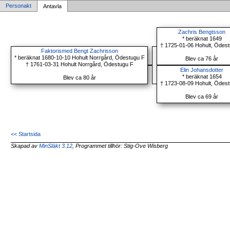
Personakt
Antavla
Zachris Bengtsson
* beräknat 1649
† 1725-01-06 Hohult, Ödes
Faktorismed Bengt Zachrisson
* beräknat 1680-10-10 Hohult Norrgård, Ödestugu F
Blev ca 76 år
† 1761-03-31 Hohult Norrgård, Ödestugu F
Elin Johansdotter
* beräknat 1654
Blev ca 80 år
† 1723-08-09 Hohult, Ödes
Blev ca 69 år
<< Startsida
Skapad av
MinSläkt 3.12
, Programmet tillhör: Stig-Ove Wisberg