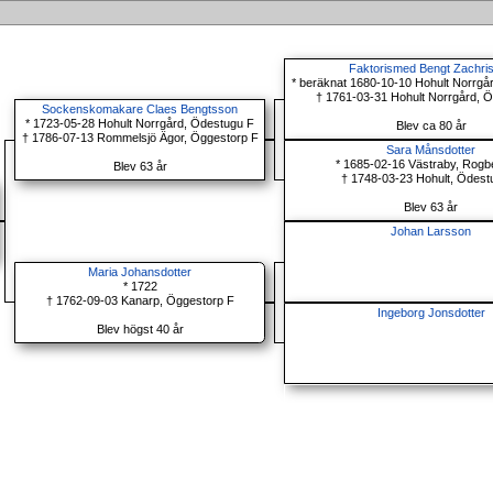
Faktorismed Bengt Zachri
* beräknat 1680-10-10 Hohult Norrgå
† 1761-03-31 Hohult Norrgård, 
Sockenskomakare Claes Bengtsson
* 1723-05-28 Hohult Norrgård, Ödestugu F
Blev ca 80 år
† 1786-07-13 Rommelsjö Ägor, Öggestorp F
Sara Månsdotter
* 1685-02-16 Västraby, Rogb
Blev 63 år
† 1748-03-23 Hohult, Ödest
Blev 63 år
Johan Larsson
Maria Johansdotter
* 1722
† 1762-09-03 Kanarp, Öggestorp F
Ingeborg Jonsdotter
Blev högst 40 år