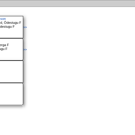
sson
rd, Ödestugu F
Ödestugu F
>>
erga F
ugu F
>>