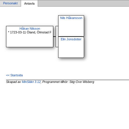
Personakt
Antavla
Nils Håkansson
Håkan Nilsson
* 1723-03-11 Öland, Ölmstad F
Elin Jonsdotter
<< Startsida
Skapad av
MinSläkt 3.12
, Programmet tillhör: Stig-Ove Wisberg