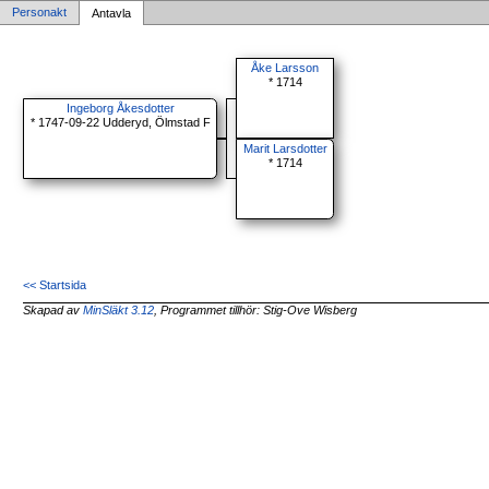
Personakt
Antavla
Åke Larsson
* 1714
Ingeborg Åkesdotter
* 1747-09-22 Udderyd, Ölmstad F
Marit Larsdotter
* 1714
<< Startsida
Skapad av
MinSläkt 3.12
, Programmet tillhör: Stig-Ove Wisberg