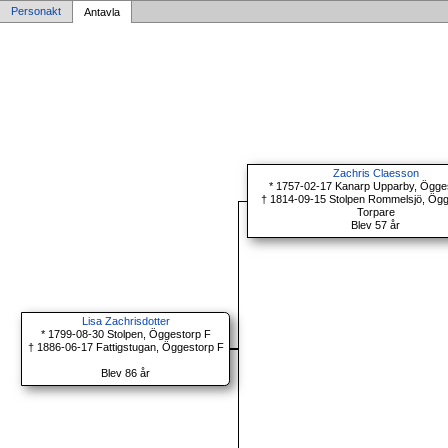
Personakt
Antavla
Zachris Claesson
* 1757-02-17 Kanarp Upparby, Ögge
† 1814-09-15 Stolpen Rommelsjö, Ögg
Torpare
Blev 57 år
Lisa Zachrisdotter
* 1799-08-30 Stolpen, Öggestorp F
† 1886-06-17 Fattigstugan, Öggestorp F
Blev 86 år