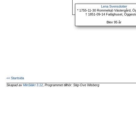
Lena Svensdotter
* 1755-11-30 Rommelsjö Västergård, Ö
† 1851-09-14 Fattighuset, Öggest
Blev 95 år
<< Startsida
Skapad av
MinSläkt 3.12
, Programmet tillhör: Stig-Ove Wisberg